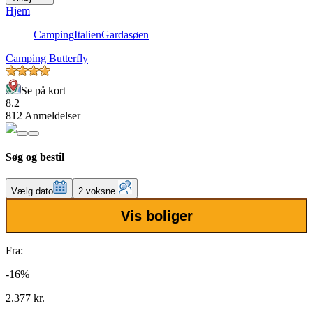
Hjem
Camping
Italien
Gardasøen
Camping Butterfly
Se på kort
8.2
812 Anmeldelser
Søg og bestil
Vælg dato
2 voksne
Vis boliger
Fra:
-16%
2.377 kr.