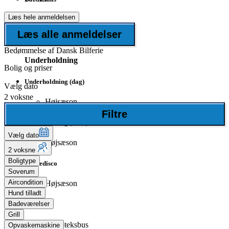
Læs hele anmeldelsen
Aquarobics
Læs alle anmeldelser
Petanque
Bedømmelse af Dansk Bilferie
Underholdning
Bolig og priser
Underholdning (dag)
Vælg dato
2 voksne
Højsæson
Filtre
Underholdning (aften)
Vælg dato
Højsæson
2 voksne
Boligtype
Børnedisco
Soverum
Aircondition
Højsæson
Hund tilladt
Badeværelser
Diskotek
Grill
Diskoteksbus
Opvaskemaskine