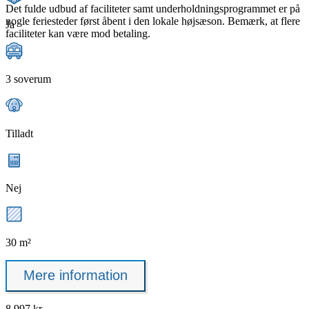
Det fulde udbud af faciliteter samt underholdningsprogrammet er på
nogle feriesteder først åbent i den lokale højsæson. Bemærk, at flere
Ja
faciliteter kan være mod betaling.
3 soverum
Tilladt
Nej
30 m²
Mere information
8.997 kr.