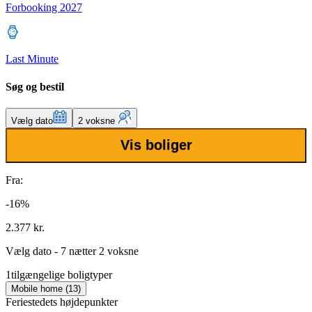
Forbooking 2027
Last Minute
Søg og bestil
Vælg dato
2 voksne
Vis boliger
Fra:
-16%
2.377 kr.
Vælg dato - 7 nætter 2 voksne
1
tilgængelige boligtyper
Mobile home (13)
Feriestedets højdepunkter