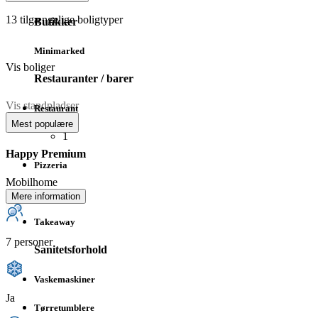
13
tilgængelige boligtyper
Butikker
Minimarked
Vis boliger
Restauranter / barer
Vis standpladser
Restaurant
Mest populære
1
Happy Premium
Pizzeria
Mobilhome
Bar
Mere information
Takeaway
7 personer
Sanitetsforhold
Vaskemaskiner
Ja
Tørretumblere