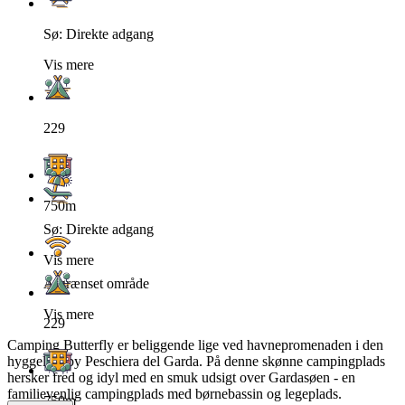
Sø: Direkte adgang
Vis mere
229
750m
Sø: Direkte adgang
Vis mere
Afgrænset område
Vis mere
229
Camping Butterfly er beliggende lige ved havnepromenaden i den
hyggelige by Peschiera del Garda. På denne skønne campingplads
hersker fred og idyl med en smuk udsigt over Gardasøen - en
familievenlig campingplads med børnebassin og legeplads.
750m