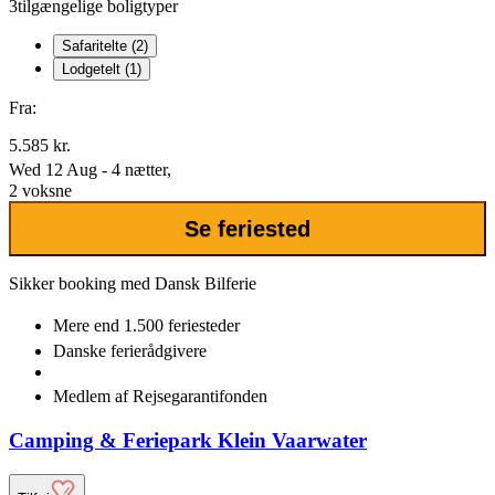
3
tilgængelige boligtyper
Safaritelte (2)
Lodgetelt (1)
Fra:
5.585 kr.
Wed 12 Aug - 4 nætter,
2 voksne
Se feriested
Sikker booking med Dansk Bilferie
Mere end
1.500 feriesteder
Danske
ferierådgivere
Medlem af
Rejsegarantifonden
Camping & Feriepark Klein Vaarwater