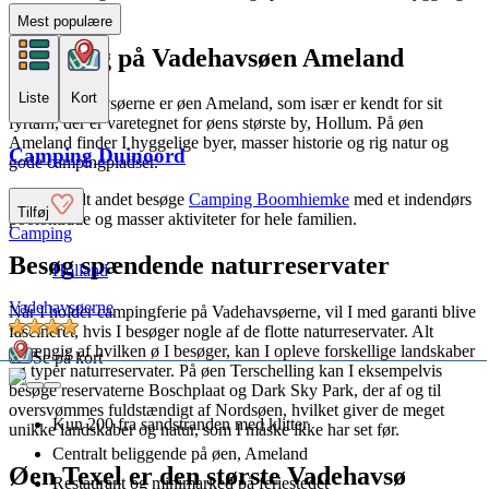
byer.
Mest populære
Camping på Vadehavsøen Ameland
Liste
Kort
Én af Vadehavsøerne er øen Ameland, som især er kendt for sit
fyrtårn, der er varetegnet for øens største by, Hollum. På øen
Ameland finder I hyggelige byer, masser historie og rig natur og
Camping Duinoord
gode campingpladser.
I kan blandt andet besøge
Camping Boomhiemke
med et indendørs
Tilføj
poolområde og masser aktiviteter for hele familien.
Camping
Besøg spændende naturreservater
Holland
Vadehavsøerne
Når I holder campingferie på Vadehavsøerne, vil I med garanti blive
fascineret, hvis I besøger nogle af de flotte naturreservater. Alt
afhængig af hvilken ø I besøger, kan I opleve forskellige landskaber
Se på kort
og typer naturreservater. På øen Terschelling kan I eksempelvis
besøge reservaterne Boschplaat og Dark Sky Park, der af og til
oversvømmes fuldstændigt af Nordsøen, hvilket giver de meget
Kun 200 fra sandstranden med klitter
unikke landskaber og natur, som I måske ikke har set før.
Centralt beliggende på øen, Ameland
Øen Texel er den største Vadehavsø
Restaurant og minimarked på feriestedet