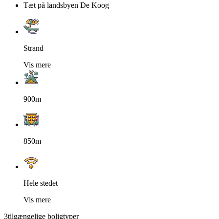
Tæt på landsbyen De Koog
Strand
Vis mere
900m
850m
Hele stedet
Vis mere
3
tilgængelige boligtyper