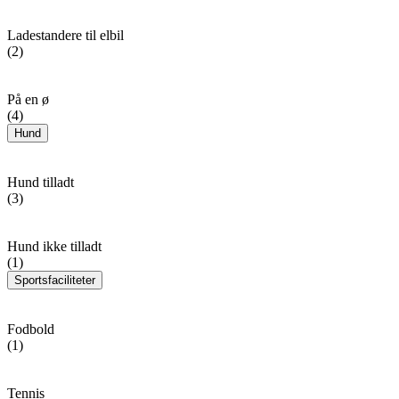
Ladestandere til elbil
(2)
På en ø
(4)
Hund
Hund tilladt
(3)
Hund ikke tilladt
(1)
Sportsfaciliteter
Fodbold
(1)
Tennis