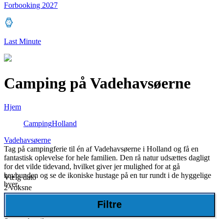
Forbooking 2027
Last Minute
Camping på Vadehavsøerne
Hjem
Camping
Holland
Vadehavsøerne
Tag på campingferie til én af Vadehavsøerne i Holland og få en
fantastisk oplevelse for hele familien. Den rå natur udsættes dagligt
for det vilde tidevand, hvilket giver jer mulighed for at gå
havbunden og se de ikoniske hustage på en tur rundt i de hyggelige
Vælg dato
byer.
2 voksne
Camping på Vadehavsøen Ameland
Filtre