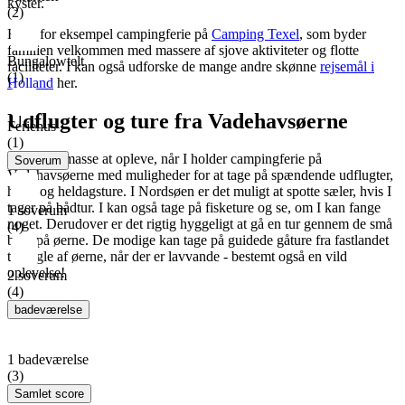
kyster.
(2)
Hold for eksempel campingferie på
Camping Texel
, som byder
familien velkommen med massere af sjove aktiviteter og flotte
Bungalowtelt
faciliteter. I kan også udforske de mange andre skønne
rejsemål i
(1)
Holland
her.
Udflugter og ture fra Vadehavsøerne
Feriehus
(1)
Der er en masse at opleve, når I holder campingferie på
Soverum
Vadehavsøerne med muligheder for at tage på spændende udflugter,
halv- og heldagsture. I Nordsøen er det muligt at spotte sæler, hvis I
tager på bådtur. I kan også tage på fisketure og se, om I kan fange
1 soverum
noget. Derudover er det rigtig hyggeligt at gå en tur gennem de små
(4)
byer på øerne. De modige kan tage på guidede gåture fra fastlandet
til nogle af øerne, når der er lavvande - bestemt også en vild
oplevelse!
2 soverum
(4)
badeværelse
1 badeværelse
(3)
Samlet score