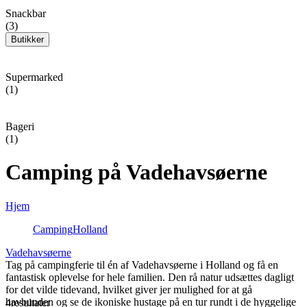
Snackbar
(3)
Butikker
Supermarked
(1)
Bageri
(1)
Camping på Vadehavsøerne
Hjem
Camping
Holland
Vadehavsøerne
Tag på campingferie til én af Vadehavsøerne i Holland og få en
fantastisk oplevelse for hele familien. Den rå natur udsættes dagligt
for det vilde tidevand, hvilket giver jer mulighed for at gå
havbunden og se de ikoniske hustage på en tur rundt i de hyggelige
4
resultater