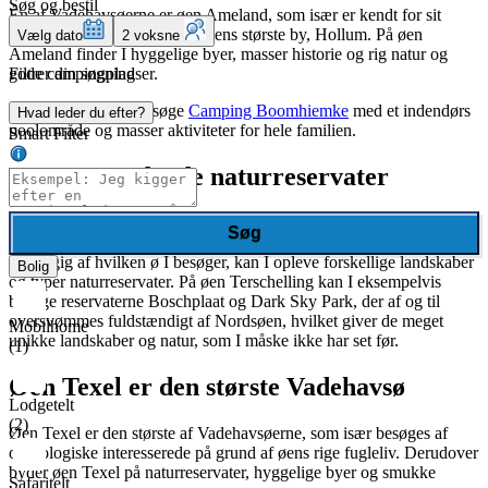
Søg og bestil
Én af Vadehavsøerne er øen Ameland, som især er kendt for sit
fyrtårn, der er varetegnet for øens største by, Hollum. På øen
Vælg dato
2 voksne
Ameland finder I hyggelige byer, masser historie og rig natur og
Filtrer din søgning
gode campingpladser.
I kan blandt andet besøge
Camping Boomhiemke
med et indendørs
Hvad leder du efter?
poolområde og masser aktiviteter for hele familien.
Smart Filter
Besøg spændende naturreservater
Når I holder campingferie på Vadehavsøerne, vil I med garanti blive
Søg
fascineret, hvis I besøger nogle af de flotte naturreservater. Alt
afhængig af hvilken ø I besøger, kan I opleve forskellige landskaber
Bolig
og typer naturreservater. På øen Terschelling kan I eksempelvis
besøge reservaterne Boschplaat og Dark Sky Park, der af og til
oversvømmes fuldstændigt af Nordsøen, hvilket giver de meget
Mobilhome
unikke landskaber og natur, som I måske ikke har set før.
(1)
Øen Texel er den største Vadehavsø
Lodgetelt
(2)
Øen Texel er den største af Vadehavsøerne, som især besøges af
ornitologiske interesserede på grund af øens rige fugleliv. Derudover
byder øen Texel på naturreservater, hyggelige byer og smukke
Safaritelt