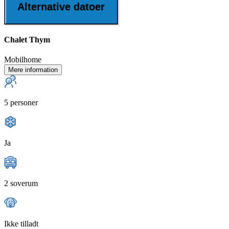
Alternative datoer
Chalet Thym
Mobilhome
Mere information
5 personer
Ja
2 soverum
Ikke tilladt