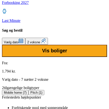
Forbooking 2027
Last Minute
Søg og bestil
Vælg dato
2 voksne
Vis boliger
Fra:
1.794 kr.
Vælg dato - 7 nætter 2 voksne
2
tilgængelige boligtyper
Mobile home (7)
Pitch (1)
Feriestedets højdepunkter
Forfriskende pool med soppeområde