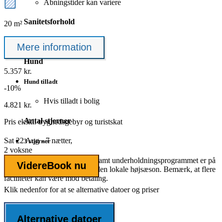
Åbningstider kan variere
Sanitetsforhold
20 m²
Vaskemaskiner
Mere information
Hund
5.357 kr.
Hund tilladt
-10%
Hvis tilladt i bolig
4.821 kr.
Antal stjerner
Pris ekskl.
tryghedsgebyr
og turistskat
Sat 22 Aug - 7 nætter,
3 stjerner
2 voksne
Det fulde udbud af faciliteter samt underholdningsprogrammet er på
Videre
Book nu
nogle feriesteder først åbent i den lokale højsæson. Bemærk, at flere
faciliteter kan være mod betaling.
Klik nedenfor for at se alternative datoer og priser
Alternative datoer