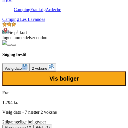
Camping
Frankrig
Ardèche
Camping Les Lavandes
Se på kort
Ingen anmeldelser endnu
Søg og bestil
Vælg dato
2 voksne
Vis boliger
Fra:
1.794 kr.
Vælg dato - 7 nætter 2 voksne
2
tilgængelige boligtyper
Mobile home (7)
Pitch (1)