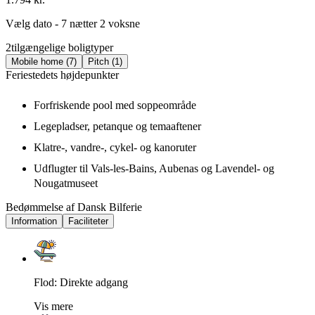
Vælg dato - 7 nætter 2 voksne
2
tilgængelige boligtyper
Mobile home (7)
Pitch (1)
Feriestedets højdepunkter
Forfriskende pool med soppeområde
Legepladser, petanque og temaaftener
Klatre-, vandre-, cykel- og kanoruter
Udflugter til Vals-les-Bains, Aubenas og Lavendel- og
Nougatmuseet
Bedømmelse af Dansk Bilferie
Information
Faciliteter
Flod: Direkte adgang
Vis mere