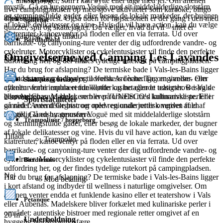
hollandske bøger, som I kan bytte eller tage med jer. Om aftenen
mystik. Gå en tur gennem Voguë med sit middelalderlige slotstårn
liver campingpladsen op med sjove aktiviteter som karaoke, bingo
og stemningsfulde gader, eller besøg de lokale markeder, der bugner
4 personer
eller en paella-fest. Også uden for højsæsonen er der gang i den med
Spillehal
af lokale delikatesser og vine. Hvis du vil have action, kan du vælge
quizzer, spil og skattejagter. Du vælger, hvad du vil – intet er
klatreruter, kanoeventyr på floden eller en via ferrata. Ud over
obligatorisk, alt er tilladt.
Bordfodbold
barrikade- og canyoning-ture venter der dig udfordrende vandre- og
cykelruter. Motorcyklister og cykelentusiaster vil finde den perfekte
Omgivelserne ved Camping Les Lavandes
Nej
Mod betaling
udfordring her, og der findes tydelige rutekort på campingpladsen.
Har du brug for afslapning? De termiske bade i Vals-les-Bains ligger
i kort afstand og indbyder til wellness i naturlige omgivelser. Om
Forlad campingpladsen og udforsk Ardèche. Tag en vandre- eller
Skak (store brikker)
aftenen venter endda et funklende kasino eller et teatershow i Vals
cykeltur forbi imponerende kløfter og betagende udsigter. Besøg de
eller Aubenas. Madelskere bliver forkælet med kulinariske perler i
berømte Chauvet-huler, som er på UNESCO's kulturarvsliste. Eller
2 soverum
Sportsfaciliteter
området: autentiske bistroer med regionale retter omgivet af en
gå ned i Aven d’Orgnac og oplev en underjordisk verden fuld af
hyggelig landsbyatmosfære.
mystik. Gå en tur gennem Voguë med sit middelalderlige slotstårn
Trampoliner / hoppeborg
og stemningsfulde gader, eller besøg de lokale markeder, der bugner
af lokale delikatesser og vine. Hvis du vil have action, kan du vælge
Tilladt
Trampolin
klatreruter, kanoeventyr på floden eller en via ferrata. Ud over
barrikade- og canyoning-ture venter der dig udfordrende vandre- og
cykelruter. Motorcyklister og cykelentusiaster vil finde den perfekte
Bordtennis
udfordring her, og der findes tydelige rutekort på campingpladsen.
Nej
Har du brug for afslapning? De termiske bade i Vals-les-Bains ligger
Mod betaling
i kort afstand og indbyder til wellness i naturlige omgivelser. Om
aftenen venter endda et funklende kasino eller et teatershow i Vals
Petanque
eller Aubenas. Madelskere bliver forkælet med kulinariske perler i
området: autentiske bistroer med regionale retter omgivet af en
20 m²
Underholdning
hyggelig landsbyatmosfære.