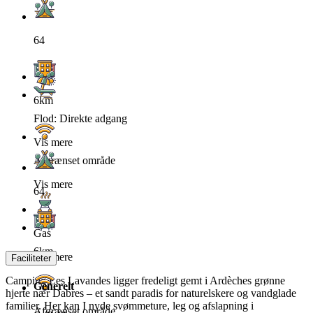
64
6km
Flod: Direkte adgang
Vis mere
Afgrænset område
Vis mere
64
Gas
6km
Vis mere
Faciliteter
Camping Les Lavandes ligger fredeligt gemt i Ardèches grønne
Generelt
hjerte nær Dabres – et sandt paradis for naturelskere og vandglade
familier. Her kan I nyde svømmeture, leg og afslapning i
Afgrænset område