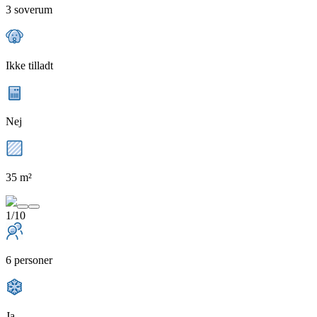
3 soverum
Ikke tilladt
Nej
35 m²
1/10
6 personer
Ja