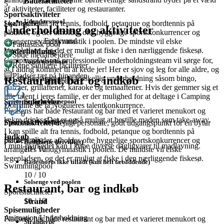
Badefaciliteter
5
af aktiviteter, faciliteter og restauranter.
Sportsaktiviteter
Udendørs pool
I kan spille alt fra tennis, fodbold, petanque og bordtennis på
Stor, flot, ren
Underholdning og aktiviteter
pladsen, og der afholdes ofte hyggelige sportskonkurrencer og
Ferskvand
arrangeres vandgymnastik i poolen. De mindste vil elske
Fantastisk pool
legepladsen, og det er muligt at fiske i den nærliggende fiskesø.
Underholdning
Søde medarbejdere
Campingpladsens professionelle underholdningsteam vil sørge for,
Vandrutsjebane
Rene sanitære faciliteter
at I aldrig kommer til at kede jer! Her er sjov og leg for alle aldre, og
Pladser tæt på hinanden
Restaurant, bar og indkøb
om aftenen arrangeres forskellig underholdning såsom bingo,
Multibane: 2
quizzer, grillaftener, karaoke og temaaftener. Hvis der gemmer sig et
1
lille talent i jeres familie, er der mulighed for at deltage i Camping
Spisemuligheder
Separat børnepool
Domaine de la Noguieres talentkonkurrence.
Pladsens har både restaurant og bar med et varieret menukort og
0
lækre drinks. Det er også muligt at bestille maden som take-away.
Ferskvand
Sportsaktiviteter
Fantastisk ferie, dejligt personale, godt udgangspunkt for en bytur
I kan spille alt fra tennis, fodbold, petanque og bordtennis på
Indkøb
Børnevenlig
pladsen, og der afholdes ofte hyggelige sportskonkurrencer og
Badehætte (frivilligt)
I mini-markedet kan I købe diverse dagligvarer til madlavning.
10
/ 10
arrangeres vandgymnastik i poolen. De mindste vil elske
legepladsen, og det er muligt at fiske i den nærliggende fiskesø.
Badeshorts ikke tilladt (kun helt tætsiddende)
Swimmingpool
10
/ 10
Solsenge ved poolen
Restaurant, bar og indkøb
Sportsfaciliteter
10
/ 10
Strand
Spisemuligheder
Animation/Underholdning
Pladsens har både restaurant og bar med et varieret menukort og
Strandtype