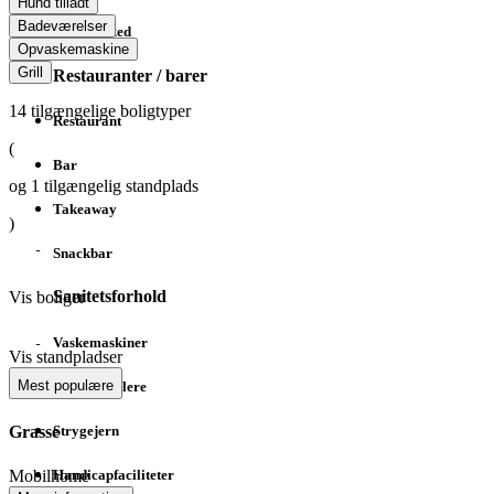
Hund tilladt
Badeværelser
Minimarked
Opvaskemaskine
Grill
Restauranter / barer
14
tilgængelige boligtyper
Restaurant
(
Bar
og
1
tilgængelig standplads
Takeaway
)
Snackbar
Sanitetsforhold
Vis boliger
Vaskemaskiner
Vis standpladser
Mest populære
Tørretumblere
Strygejern
Grasse
Mobilhome
Handicapfaciliteter