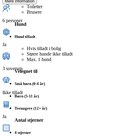
Mere information
Toiletter
Brusere
6 personer
Hund
Hund tilladt
Ja
Hvis tilladt i bolig
Større hunde ikke tilladt
Max. 1 hund
3 soverum
Velegnet til
Små børn (0-4 år)
Ikke tilladt
Børn (5-11 år)
Teenagere (12+ år)
Ja
Antal stjerner
4 stjerner