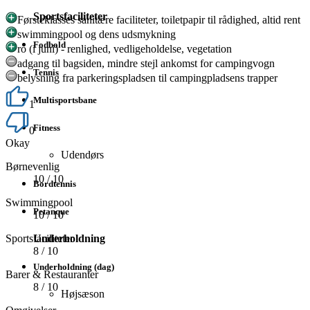
Sportsfaciliteter
Førsteklasses sanitære faciliteter, toiletpapir til rådighed, altid rent
swimmingpool og dens udsmykning
Fodbold
ro (i juni) - renlighed, vedligeholdelse, vegetation
adgang til bagsiden, mindre stejl ankomst for campingvogn
Tennis
belysning fra parkeringspladsen til campingpladsens trapper
Multisportsbane
1
Fitness
0
Okay
Udendørs
Børnevenlig
10
/ 10
Bordtennis
Swimmingpool
Petanque
10
/ 10
Underholdning
Sportsfaciliteter
8
/ 10
Underholdning (dag)
Barer & Restauranter
8
/ 10
Højsæson