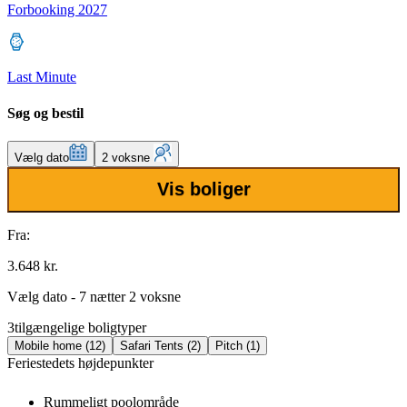
Forbooking 2027
Last Minute
Søg og bestil
Vælg dato
2 voksne
Vis boliger
Fra:
3.648 kr.
Vælg dato - 7 nætter 2 voksne
3
tilgængelige boligtyper
Mobile home (12)
Safari Tents (2)
Pitch (1)
Feriestedets højdepunkter
Rummeligt poolområde