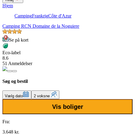
Hjem
Camping
Frankrig
Côte d'Azur
Camping RCN Domaine de la Noguiere
Se på kort
Eco-label
8.6
51 Anmeldelser
Søg og bestil
Vælg dato
2 voksne
Vis boliger
Fra:
3.648 kr.