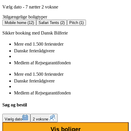
Vælg dato - 7 nætter 2 voksne
3
tilgængelige boligtyper
Mobile home (12)
Safari Tents (2)
Pitch (1)
Sikker booking med Dansk Bilferie
Mere end
1.500 feriesteder
Danske
ferierådgivere
Medlem af
Rejsegarantifonden
Mere end
1.500 feriesteder
Danske
ferierådgivere
Medlem af
Rejsegarantifonden
Søg og bestil
Vælg dato
2 voksne
Vis boliger