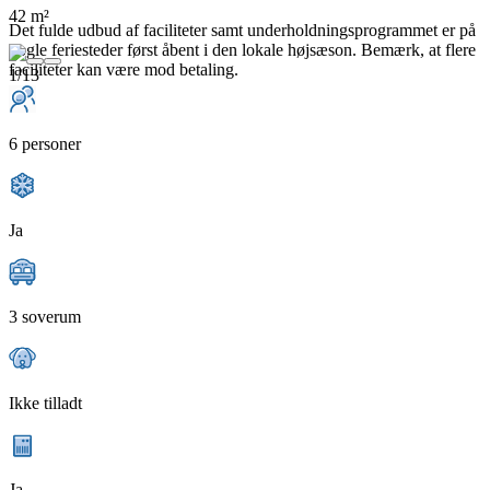
42 m²
Det fulde udbud af faciliteter samt underholdningsprogrammet er på
nogle feriesteder først åbent i den lokale højsæson. Bemærk, at flere
faciliteter kan være mod betaling.
1/13
6 personer
Ja
3 soverum
Ikke tilladt
Ja