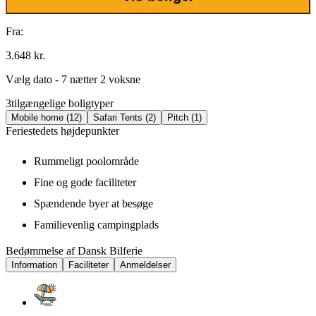
Fra:
3.648 kr.
Vælg dato - 7 nætter 2 voksne
3
tilgængelige boligtyper
Mobile home (12)
Safari Tents (2)
Pitch (1)
Feriestedets højdepunkter
Rummeligt poolområde
Fine og gode faciliteter
Spændende byer at besøge
Familievenlig campingplads
Bedømmelse af Dansk Bilferie
Information
Faciliteter
Anmeldelser