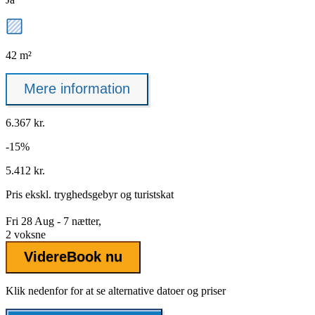
42 m²
Mere information
6.367 kr.
-15%
5.412 kr.
Pris ekskl.
tryghedsgebyr
og turistskat
Fri 28 Aug - 7 nætter,
2 voksne
Videre
Book nu
Klik nedenfor for at se alternative datoer og priser