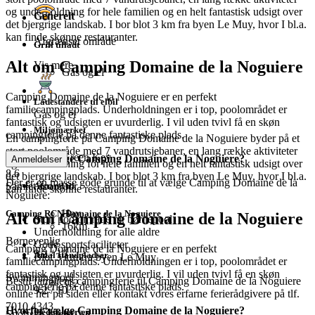
og underholdning for hele familien og en helt fantastisk udsigt over
Generelt
det bjergrige landskab. I bor blot 3 km fra byen Le Muy, hvor I bl.a.
kan finde skønne restauranter.
Afgrænset område
Grill tilladt
Alt om Camping Domaine de la Noguiere
Vis mere
Gas og el
Camping Domaine de la Noguiere er en perfekt
Ladestandere til elbil
familiecampingplads. Underholdningen er i top, poolområdet er
Gas og el
fantastisk og udsigten er uvurderlig. I vil uden tvivl få en skøn
Miljømærket
campingferie på denne fantastiske plads.
En campingferie på Camping Domaine de la Noguiere byder på et
stort poolområde med 7 vandrutsjebaner, en lang række aktiviteter
Green Key
Hvorfor vælge Camping Domaine de la Noguiere?
Anmeldelser
og underholdning for hele familien og en helt fantastisk udsigt over
8.6
det bjergrige landskab. I bor blot 3 km fra byen Le Muy, hvor I bl.a.
Der er en masse gode grunde til at vælge Camping Domaine de la
Samlet score for
Afstand til
kan finde skønne restauranter.
Noguiere:
Hav
Camping RCN Domaine de la Noguiere
Alt om Camping Domaine de la Noguiere
Stort poolområde m. børnepool
16km
Underholdning for alle aldre
Børnevenlig
Gode sportsfaciliteter
Camping Domaine de la Noguiere er en perfekt
9.2
/ 10
Antal standpladser
Blot 3 km fra byen Le Muy
familiecampingplads. Underholdningen er i top, poolområdet er
fantastisk og udsigten er uvurderlig. I vil uden tvivl få en skøn
Swimmingpool
Bestil familiens campingferie til Camping Domaine de la Noguiere
312
campingferie på denne fantastiske plads.
9.2
/ 10
online her på siden eller kontakt vores erfarne ferierådgivere på tlf.
7010 4343.
Hvorfor vælge Camping Domaine de la Noguiere?
Stedets terræn
Sportsfaciliteter