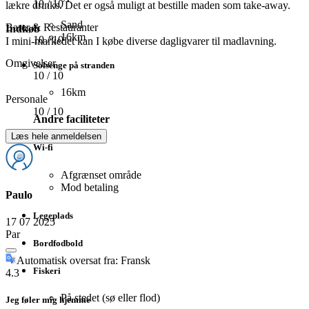
10
/ 10
lækre drinks. Det er også muligt at bestille maden som take-away.
Sand
Barer & Restauranter
Indkøb
16km
10
/ 10
I mini-markedet kan I købe diverse dagligvarer til madlavning.
Omgivelser
Solsenge på stranden
10
/ 10
16km
Personale
10
/ 10
Andre faciliteter
Læs hele anmeldelsen
Wi-fi
Afgrænset område
Mod betaling
Paulo
Legeplads
17 07 2025
Par
Bordfodbold
Automatisk oversat fra: Fransk
Fiskeri
4.3
På stedet (sø eller flod)
Jeg føler mig hjemme