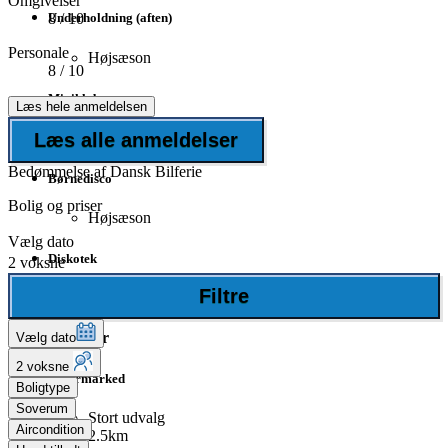
Omgivelser
8
/ 10
Underholdning (aften)
Personale
Højsæson
8
/ 10
Miniklub
Læs hele anmeldelsen
Læs alle anmeldelser
Højsæson
Bedømmelse af Dansk Bilferie
Børnedisco
Bolig og priser
Højsæson
Vælg dato
Diskotek
2 voksne
Filtre
17km
Butikker
Vælg dato
2 voksne
Supermarked
Boligtype
Soverum
Stort udvalg
Aircondition
2.5km