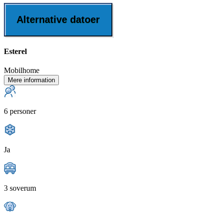
Alternative datoer
Esterel
Mobilhome
Mere information
6 personer
Ja
3 soverum