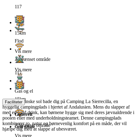
117
15km
Flod
Vis mere
Afgrænset område
Vis mere
117
Gas og el
15km
Lad den spanske sol bade dig på Camping La Sierrecilla, en
Faciliteter
hyggelig campingplads i hjertet af Andalusien. Mens du slapper af
med en kold drink, kan børnene hygge sig med deres jævnaldrende i
Generelt
poolen eller med underholdningsteamet. Denne campingplads
kombinerer ro, natur og børnevenlig komfort på en måde, der vil
Afgrænset område
Grill tilladt
hjælpe dig med at slappe af ubesværet.
Vis mere