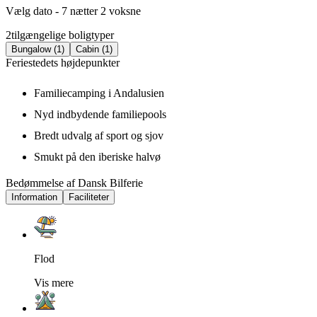
Vælg dato - 7 nætter 2 voksne
2
tilgængelige boligtyper
Bungalow (1)
Cabin (1)
Feriestedets højdepunkter
Familiecamping i Andalusien
Nyd indbydende familiepools
Bredt udvalg af sport og sjov
Smukt på den iberiske halvø
Bedømmelse af Dansk Bilferie
Information
Faciliteter
Flod
Vis mere