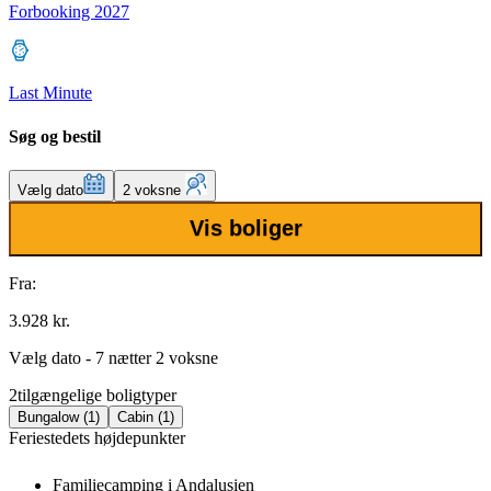
Forbooking 2027
Last Minute
Søg og bestil
Vælg dato
2 voksne
Vis boliger
Fra:
3.928 kr.
Vælg dato - 7 nætter 2 voksne
2
tilgængelige boligtyper
Bungalow (1)
Cabin (1)
Feriestedets højdepunkter
Familiecamping i Andalusien