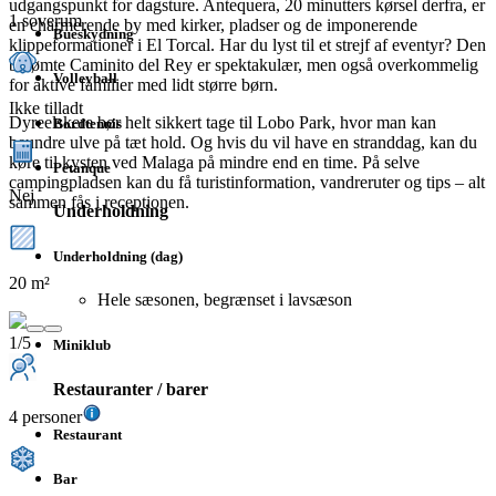
udgangspunkt for dagsture. Antequera, 20 minutters kørsel derfra, er
1 soverum
en charmerende by med kirker, pladser og de imponerende
Bueskydning
klippeformationer i El Torcal. Har du lyst til et strejf af eventyr? Den
berømte Caminito del Rey er spektakulær, men også overkommelig
Volleyball
for aktive familier med lidt større børn.
Ikke tilladt
Dyreelskere bør helt sikkert tage til Lobo Park, hvor man kan
Bordtennis
beundre ulve på tæt hold. Og hvis du vil have en stranddag, kan du
køre til kysten ved Malaga på mindre end en time. På selve
Petanque
campingpladsen kan du få turistinformation, vandreruter og tips – alt
Nej
sammen fås i receptionen.
Underholdning
Underholdning (dag)
20 m²
Hele sæsonen, begrænset i lavsæson
1/5
Miniklub
Restauranter / barer
4 personer
Restaurant
Bar