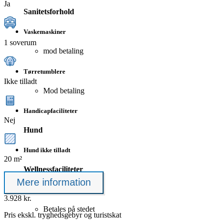
Ja
Sanitetsforhold
Vaskemaskiner
1 soverum
mod betaling
Tørretumblere
Ikke tilladt
Mod betaling
Handicapfaciliteter
Nej
Hund
Hund ikke tilladt
20 m²
Wellnessfaciliteter
Mere information
Sauna
3.928 kr.
Betales på stedet
Pris ekskl.
tryghedsgebyr
og turistskat