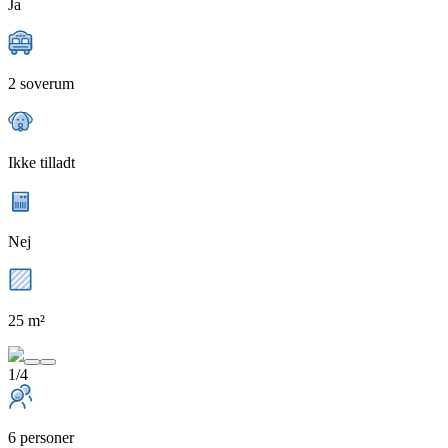
Ja
2 soverum
Ikke tilladt
Nej
25 m²
1/4
6 personer