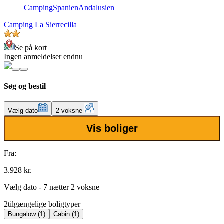
Camping
Spanien
Andalusien
Camping La Sierrecilla
Se på kort
Ingen anmeldelser endnu
Søg og bestil
Vælg dato
2 voksne
Vis boliger
Fra:
3.928 kr.
Vælg dato - 7 nætter 2 voksne
2
tilgængelige boligtyper
Bungalow (1)
Cabin (1)