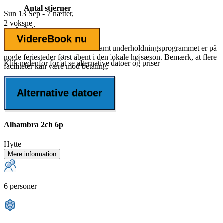
Antal stjerner
Sun 13 Sep - 7 nætter,
2 voksne
2 stjerner
Videre
Book nu
Det fulde udbud af faciliteter samt underholdningsprogrammet er på
nogle feriesteder først åbent i den lokale højsæson. Bemærk, at flere
Klik nedenfor for at se alternative datoer og priser
faciliteter kan være mod betaling.
Alternative datoer
Alhambra 2ch 6p
Hytte
Mere information
6 personer