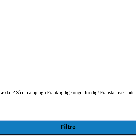
 rækker? Så er camping i Frankrig lige noget for dig! Franske byer indeh
eografisk en af de mest forskelligartede og spændende rejsedestinatione
Filtre
 du er til daseferie med strand og afslapning ved poolen, store og flotte