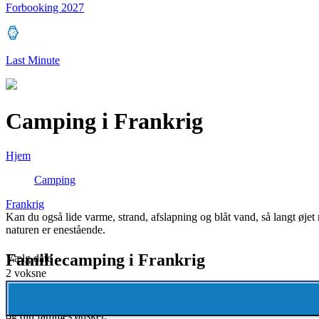
Forbooking 2027
Last Minute
Camping i Frankrig
Hjem
Camping
Frankrig
Kan du også lide varme, strand, afslapning og blåt vand, så langt øjet
naturen er enestående.
Familiecamping i Frankrig
Vælg dato
2 voksne
Frankrig har i mange år været verdens mest populære turistmål og er g
række populære rejsemål og campingpladser i hele Frankrig. Så uanset om
og din families ønsker.