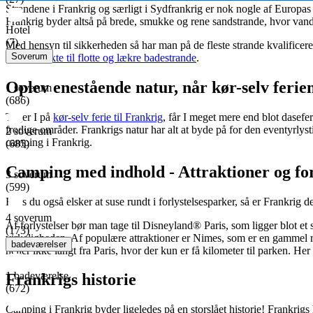
Strandene i Frankrig og særligt i Sydfrankrig er nok nogle af Europa
Frankrig byder altså på brede, smukke og rene sandstrande, hvor vand
Hotel
(7)
Med hensyn til sikkerheden så har man på de fleste strande kvalificere
Soverum
ligger
direkte til flotte og lækre badestrande
.
Oplev enestående natur, når kør-selv ferien
1 soverum
(686)
Tager I på
kør-selv ferie til Frankrig
, får I meget mere end blot dasefe
frodige områder. Frankrigs natur har alt at byde på for den eventyrlyst
2 soverum
camping i Frankrig.
(685)
Camping med indhold - Attraktioner og for
3 soverum
(599)
Hvis du også elsker at suse rundt i forlystelsesparker, så er Frankrig 
4 soverum
Af forlystelser bør man tage til Disneyland® Paris, som ligger blot et
(173)
virkeligheden. Af populære attraktioner er Nimes, som er en gammel rom
badeværelser
heller ikke langt fra Paris, hvor der kun er få kilometer til parken. H
1 badeværelse
Frankrigs historie
(672)
Camping i Frankrig byder ligeledes på en storslået historie! Frankrigs 