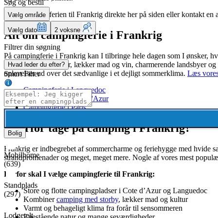
Søg og bestil
Book campingferien til Frankrig direkte her på siden eller kontakt en a
Vælg område
Vælg dato
2 voksne
Alt om campingferie i Frankrig
Filtrer din søgning
På
campingferie i Frankrig kan I tilbringe hele dagen som I ønsker, hvi
pakken med godt vejr, lækker mad og vin, charmerende landsbyer og fa
Hvad leder du efter?
oplevelser ud over det sædvanlige i et dejligt sommerklima.
Læs vores 
Smart Filter
Campingferie i Languedoc
Campingferie i Cote d'Azur
Campingferie i Paris
Hvorfor tage på camping i Frankrig?
Bolig
Frankrig er indbegrebet af sommercharme og feriehygge med hvide sand
Mobilhome
strandpromenader og meget, meget mere. Nogle af vores mest populær
(639)
Derfor skal I vælge campingferie til Frankrig:
Standplads
Store og flotte campingpladser i Cote d’Azur og Languedoc
(297)
Kombiner
camping med storby
, lækker mad og kultur
Varmt og behageligt klima fra forår til sensommeren
Lodgetelt
Enestående natur og mange seværdigheder