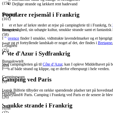
(158)
Dejlige strande og lækkert rent badevand
Populære rejsemål i Frankrig
Safaritelt
(101)
Der er et hav af lækre steder at rejse på campingferie til i Frankrig, fx
børnevenlighed, sin udsøgte kultur, smukke strande samt et fantastisk 
Bungalow
(58)
I
Provence
finder I smukke, vidtstrakte lavendelmarker og et bjergrigt 
natur og et fortryllende landskab er noget af det, der findes i
Bretagne
Lejlighed
(25)
Côte d'Azur i Sydfrankrig
Bungalowtelt
Skal campingferien gå til
Côte d’Azur
, kan I opleve Middelhavet på be
(65)
form af både strand og klippe, og er derfor efterspurgt i hele verden.
Campingvogn
Camping ved Paris
(3)
Dansk Bilferie tilbyder en række spændende pladser tæt på hovedstad
Feriehus
Disneyland® Paris. Camping i Frankrig ved Paris er de senere år blev
(26)
Smukke strande i Frankrig
Hytte
(27)