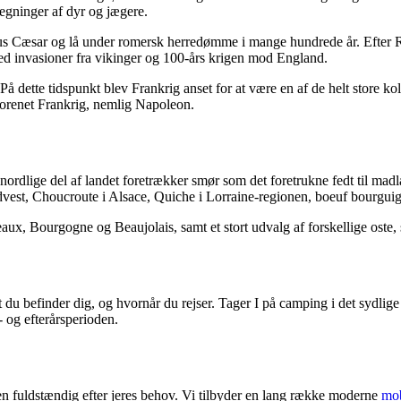
tegninger af dyr og jægere.
lius Cæsar og lå under romersk herredømme i mange hundrede år. Efter Ro
ed invasioner fra vikinger og 100-års krigen mod England.
 På dette tidspunkt blev Frankrig anset for at være en af de helt store k
nforenet Frankrig, nemlig Napoleon.
 nordlige del af landet foretrækker smør som det foretrukne fedt til mad
 i sydvest, Choucroute i Alsace, Quiche i Lorraine-regionen, boeuf bou
ux, Bourgogne og Beaujolais, samt et stort udvalg af forskellige ost
et du befinder dig, og hvornår du rejser. Tager I på camping i det sydli
 og efterårsperioden.
rien fuldstændig efter jeres behov. Vi tilbyder en lang række moderne
mo