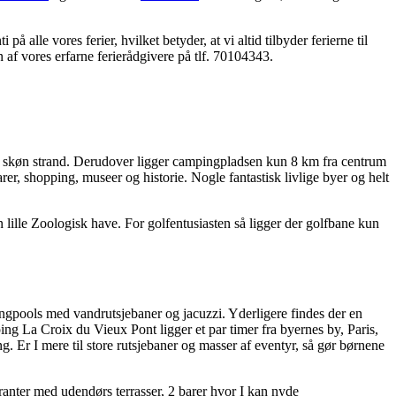
 alle vores ferier, hvilket betyder, at vi altid tilbyder ferierne til
n af vores erfarne ferierådgivere på tlf. 70104343.
 en skøn strand. Derudover ligger campingpladsen kun 8 km fra centrum
rer, shopping, museer og historie. Nogle fantastisk livlige byer og helt
 lille Zoologisk have. For golfentusiasten så ligger der golfbane kun
gpools med vandrutsjebaner og jacuzzi. Yderligere findes der en
ng La Croix du Vieux Pont ligger et par timer fra byernes by, Paris,
ng. Er I mere til store rutsjebaner og masser af eventyr, så gør børnene
uranter med udendørs terrasser, 2 barer hvor I kan nyde