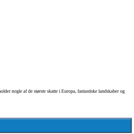
older nogle af de største skatte i Europa, fantastiske landskaber og
r i Europa, hvis I vil på
camping
. Dansk Bilferie tilbyder en lang
 naturoplevelser eller kultur, så har vi en ferie, som passer til dig