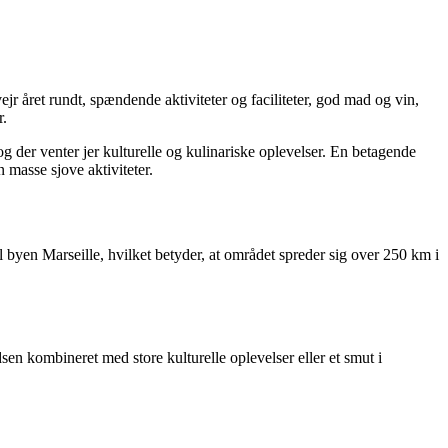
jr året rundt, spændende aktiviteter og faciliteter, god mad og vin,
r.
og der venter jer kulturelle og kulinariske oplevelser. En betagende
 masse sjove aktiviteter.
il byen Marseille, hvilket betyder, at området spreder sig over 250 km i
en kombineret med store kulturelle oplevelser eller et smut i