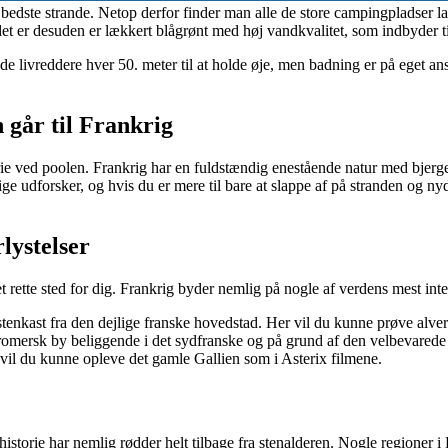
s bedste strande. Netop derfor finder man alle de store campingpladser
et er desuden er lækkert blågrønt med høj vandkvalitet, som indbyder t
de livreddere hver 50. meter til at holde øje, men badning er på eget an
 går til Frankrig
rie ved poolen. Frankrig har en fuldstændig enestående natur med bjerge,
ige udforsker, og hvis du er mere til bare at slappe af på stranden og n
lystelser
det rette sted for dig. Frankrig byder nemlig på nogle af verdens mest in
 stenkast fra den dejlige franske hovedstad. Her vil du kunne prøve alve
ersk by beliggende i det sydfranske og på grund af den velbevarede kultu
er vil du kunne opleve det gamle Gallien som i Asterix filmene.
historie har nemlig rødder helt tilbage fra stenalderen. Nogle regioner 