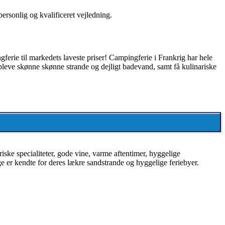
personlig og kvalificeret vejledning.
ngferie til markedets laveste priser! Campingferie i Frankrig har hele
leve skønne skønne strande og dejligt badevand, samt få kulinariske
ske specialiteter, gode vine, varme aftentimer, hyggelige
er kendte for deres lækre sandstrande og hyggelige feriebyer.