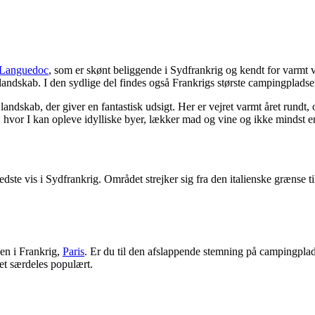
Languedoc
, som er skønt beliggende i Sydfrankrig og kendt for varmt ve
landskab. I den sydlige del findes også Frankrigs største campingpladse
landskab, der giver en fantastisk udsigt. Her er vejret varmt året rundt, 
, hvor I kan opleve idylliske byer, lækker mad og vine og ikke mindst en
dste vis i Sydfrankrig. Området strejker sig fra den italienske grænse t
en i Frankrig,
Paris
. Er du til den afslappende stemning på campingplads
et særdeles populært.