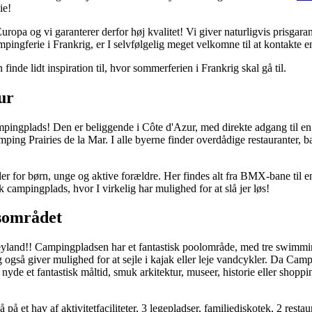
lie!
 og vi garanterer derfor høj kvalitet! Vi giver naturligvis prisgaranti på
pingferie i Frankrig, er I selvfølgelig meget velkomne til at kontakte e
inde lidt inspiration til, hvor sommerferien i Frankrig skal gå til.
ur
campingplads! Den er beliggende i Côte d'Azur, med direkte adgang til
ing Prairies de la Mar. I alle byerne finder overdådige restauranter, ba
r for børn, unge og aktive forældre. Her findes alt fra BMX-bane til en
campingplads, hvor I virkelig har mulighed for at slå jer løs!
isområdet
eyland!! Campingpladsen har et fantastisk poolområde, med tre swimmin
så giver mulighed for at sejle i kajak eller leje vandcykler. Da Campi
 nyde et fantastisk måltid, smuk arkitektur, museer, historie eller shoppi
et hav af aktivitetfaciliteter, 3 legepladser, familiediskotek, 2 resta