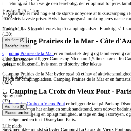
indretning, så I kan vælge den feriebolig, der er optimal for jeres fami
Hav/sø: 0,25 - 1 km
Vi samarbejder med nogle af de største udbydere af luksuscamping i Europa
(116)
markedets laveste priser. Hvis I har spørgsmål omkring jeres næste cam
Nedenfor har vi samlet vores top 5 campingpladser i Frankrig, så I kan f
Hav/sø: 1,1 - 5 km
(130)
1. Camping Prairies de la Mar - Côte d'Az
Vis flere (3)
Badefaciliteter
Camping Prairies de la Mar
er en fantastisk dejlig og familievenlig 
af St. Tropez, samt ligger Cannes og Nice kun 1,5 times kørsel fra Camp
Udendørs pool
oplagte udflugtsmål, hvis man er til storby eller luksus.
(611)
Camping Prairies de la Mar byder også på et hav af aktivitetsmulighede
Vandrutsjebane
10 km fra campingpladsen. Camping Prairies de la Mar er en fantastisk 
(349)
2. Camping La Croix du Vieux Pont - Par
Spray park
(33)
Camping La Croix du Vieux Pont
er beliggende tæt på Paris og Disn
Vis flere (9)
badesø, hvor man har anlagt en smuk sandstrand, som udover badning og
Pladsstørrelse
så er det selvfølgelig en oplagt mulighed, at tage en dag i storbyen, og
lykkelige med en tur i Disneyland Paris.
Lille plads
Sidst men ikke mindst så byder Camping La Croix du Vieux Pont også på 