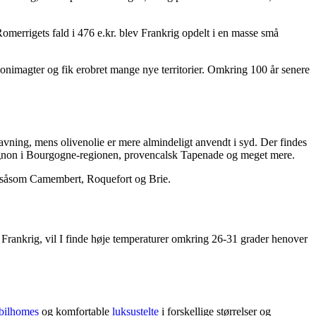
merrigets fald i 476 e.kr. blev Frankrig opdelt i en masse små
olonimagter og fik erobret mange nye territorier. Omkring 100 år senere
lavning, mens olivenolie er mere almindeligt anvendt i syd. Der findes
rguignon i Bourgogne-regionen, provencalsk Tapenade og meget mere.
e, såsom Camembert, Roquefort og Brie.
ge Frankrig, vil I finde høje temperaturer omkring 26-31 grader henover
bilhomes
og komfortable
luksustelte
i forskellige størrelser og