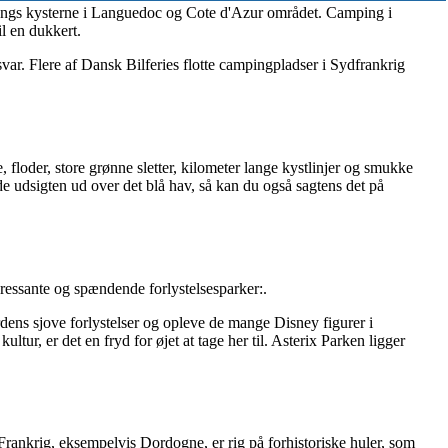
 langs kysterne i Languedoc og Cote d'Azur området. Camping i
il en dukkert.
svar. Flere af Dansk Bilferies flotte campingpladser i Sydfrankrig
 floder, store grønne sletter, kilometer lange kystlinjer og smukke
yde udsigten ud over det blå hav, så kan du også sagtens det på
teressante og spændende forlystelsesparker:.
rdens sjove forlystelser og opleve de mange Disney figurer i
r, er det en fryd for øjet at tage her til. Asterix Parken ligger
i Frankrig, eksempelvis Dordogne, er rig på forhistoriske huler, som