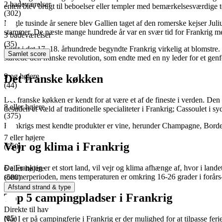
2 badeværelser
enten blev brugt til beboelser eller templer med bemærkelsesværdige 
(302)
Nogle tusinde år senere blev Gallien taget af den romerske kejser Ju
stammer. De næste mange hundrede år var en svær tid for Frankrig m
3 badeværelser
(35)
Først i det 17.-18. århundrede begyndte Frankrig virkelig at blomstre.
Samlet score
startede den franske revolution, som endte med en ny leder for et ge
9 og højere
Det franske køkken
(44)
Det franske køkken er kendt for at være et af de fineste i verden. Den
8 eller højere
desuden et væld af traditionelle specialiteter i Frankrig; Cassoulet
(375)
Frankrigs mest kendte produkter er vine, herunder Champagne, Bordea
7 eller højere
Vejr og klima i Frankrig
(550)
Da Frankrig er et stort land, vil vejr og klima afhænge af, hvor i land
6 eller højere
sommerperioden, mens temperaturen er omkring 16-26 grader i forårs-
(580)
Afstand strand & type
Top 5 campingpladser i Frankrig
Direkte til hav
(85)
Når I er på campingferie i Frankrig er der mulighed for at tilpasse fe